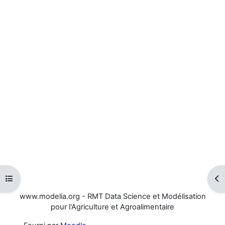
Ouvrir l’index du cours
Ouv
www.modelia.org - RMT Data Science et Modélisation
pour l'Agriculture et Agroalimentaire