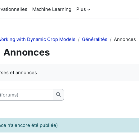
vationnelles
Machine Learning
Plus
orking with Dynamic Crop Models
Généralités
Annonces
Annonces
chèvement
rses et annonces
orums)
Recherche (forums)
ce n’a encore été publiée)