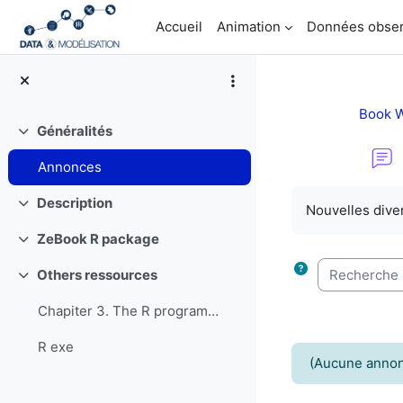
Passer au contenu principal
Accueil
Animation
Données obser
Book W
Généralités
Replier
Annonces
Conditions d’a
Description
Nouvelles dive
Replier
ZeBook R package
Replier
Recherche (f
Others ressources
Replier
Chapiter 3. The R programming Language and Softwar...
R exe
(Aucune annon