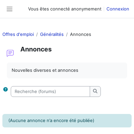
Passer au contenu principal
Vous êtes connecté anonymement
Connexion
Panneau latéral
Offres d'emploi
Généralités
Annonces
Annonces
Conditions d’achèvement
Nouvelles diverses et annonces
Recherche (forums)
Recherche (forums
(Aucune annonce n’a encore été publiée)