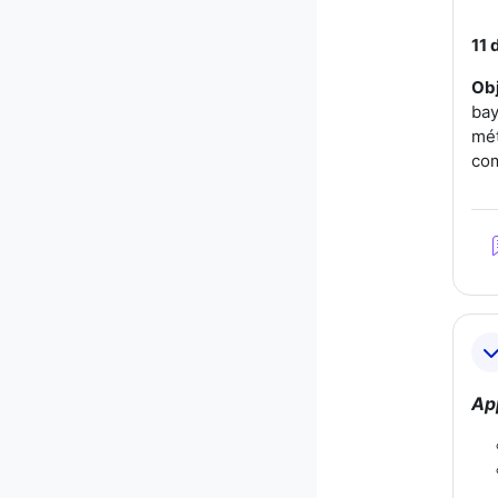
11 
Obj
bay
mét
com
Ap