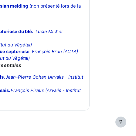
esian melding
(non présenté lors de la
toriose du blé.
Lucie Michel
itut du Végétal)
ue septoriose
. François Brun (ACTA)
tut du Végétal)
imentales
is
.
Jean-Pierre Cohan
(Arvalis - Institut
ssais
.
François Piraux
(Arvalis - Institut