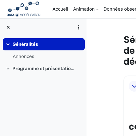
Passer au contenu principal
Accueil
Animation
Données obser
Sé
Généralités
Replier
de
Annonces
dé
Programme et présentations
Replier
Ré
c