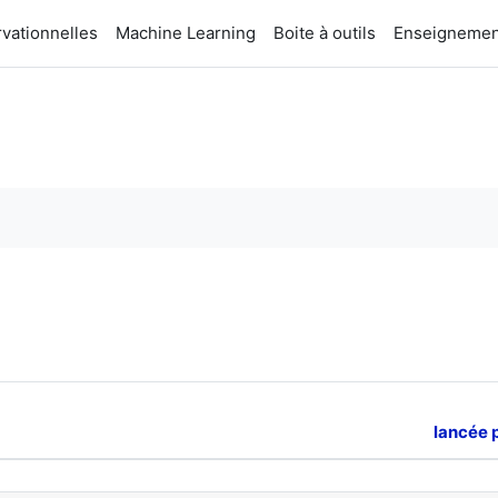
vationnelles
Machine Learning
Boite à outils
Enseignemen
e (forums)
lancée 
e de 24 sur 24 discussions