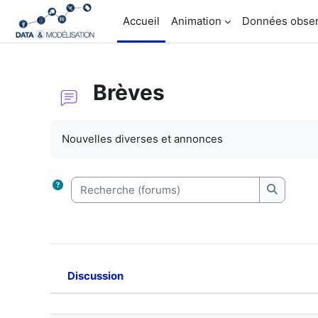
Passer au contenu principal
Accueil
Animation
Données obser
Brèves
Conditions d’achèvement
Nouvelles diverses et annonces
Recherche (forums)
Recherch
Discussion
Statut
Liste des discussions. Affichag