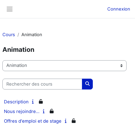
Passer au contenu principal
Connexion
Panneau latéral
Cours
Animation
Animation
Catégories de cours
Rechercher des cours
Rechercher des cours
Description
Nous rejoindre...
Offres d'emploi et de stage