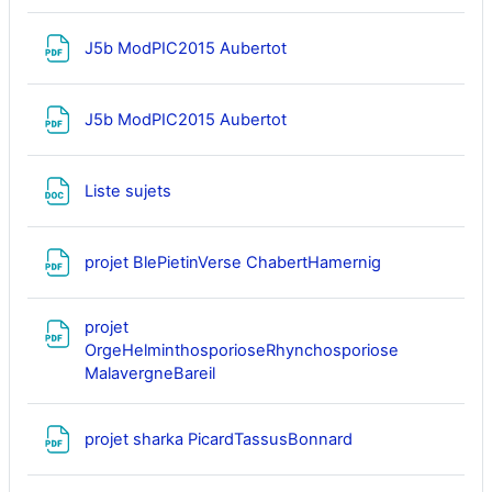
Fichier
J5b ModPIC2015 Aubertot
Fichier
J5b ModPIC2015 Aubertot
Fichier
Liste sujets
Fichier
projet BlePietinVerse ChabertHamernig
projet
OrgeHelminthosporioseRhynchosporiose
Fichier
MalavergneBareil
Fichier
projet sharka PicardTassusBonnard